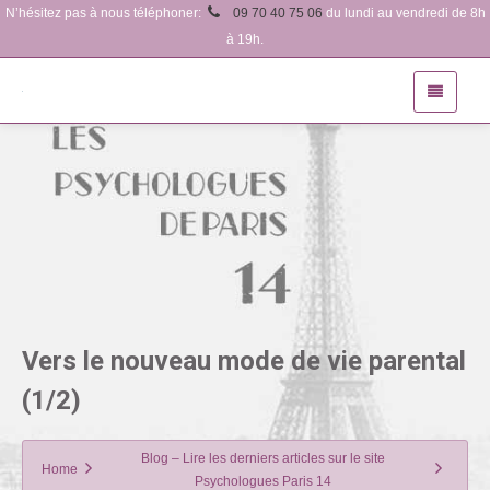
N’hésitez pas à nous téléphoner:
09 70 40 75 06
du lundi au vendredi de 8h
à 19h.
Vers le nouveau mode de vie parental
(1/2)
Blog – Lire les derniers articles sur le site
Home
Psychologues Paris 14