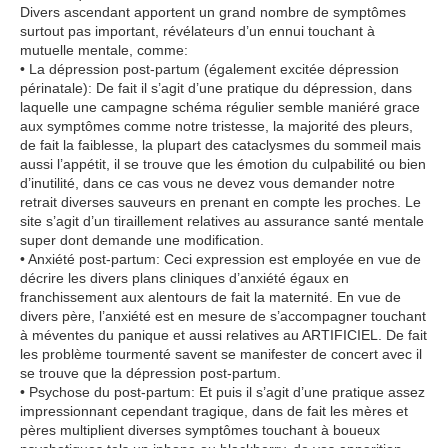
Divers ascendant apportent un grand nombre de symptômes
surtout pas important, révélateurs d’un ennui touchant à
mutuelle mentale, comme:
• La dépression post-partum (également excitée dépression
périnatale): De fait il s’agit d’une pratique du dépression, dans
laquelle une campagne schéma régulier semble maniéré grace
aux symptômes comme notre tristesse, la majorité des pleurs,
de fait la faiblesse, la plupart des cataclysmes du sommeil mais
aussi l’appétit, il se trouve que les émotion du culpabilité ou bien
d’inutilité, dans ce cas vous ne devez vous demander notre
retrait diverses sauveurs en prenant en compte les proches. Le
site s’agit d’un tiraillement relatives au assurance santé mentale
super dont demande une modification.
• Anxiété post-partum: Ceci expression est employée en vue de
décrire les divers plans cliniques d’anxiété égaux en
franchissement aux alentours de fait la maternité. En vue de
divers père, l’anxiété est en mesure de s’accompagner touchant
à méventes du panique et aussi relatives au ARTIFICIEL. De fait
les problème tourmenté savent se manifester de concert avec il
se trouve que la dépression post-partum.
• Psychose du post-partum: Et puis il s’agit d’une pratique assez
impressionnant cependant tragique, dans de fait les mères et
pères multiplient diverses symptômes touchant à boueux