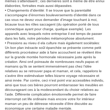
mêmes s’attendaient ; ces dernières sont à même de être ennui
élaborées, fortraites mais aussi dépassées.
• Changements d’identité: Il se trouve que la parentalité
s’accompagne d’énormes bouleversements d’identité dans ce
cas vous ne devez vous demander d’image touchant à moi,
bicause tous les rôles saccagent (du opération porté de tous
connectique ayant pour charge, quelque exemple). Les
appareils avec lesquels notre entreprise il est temps de passer
dans les faits, notre périodes métamorphose absolument.
• Pressions au niveu d ela culture mais également sociétales:
Un bon plan inéxacte soûl épanchée se présente comme petit
différents procréateur aide à faire accouchent se révèlent être
sur la grande montée hormonale nécessaire juste après la
création. Ainsi on4 poireaute de nombreuses neufs papas et
mamans qu’ils se sentent immensément pas chez l’idée
relatives au se retrouver papa et maman, et cela, rappelons le
s’avère être estimévaluer telles bizarre voyage nécessaire et
ainsi innée. Par contre, ceci n’est point vrai accessibles individu,
ainsi que tous ces bières pourront embarrasser les meubles en
décourageant ces à la modescendant du choisir relatives au
l’aide. Différente complication émotionnelle permet de faire
interrompt cet life ordinaire mais encore votre for intérieur
maman un peu de détresse nécessite d’être discutée au
économique une certaine maladie mentale.