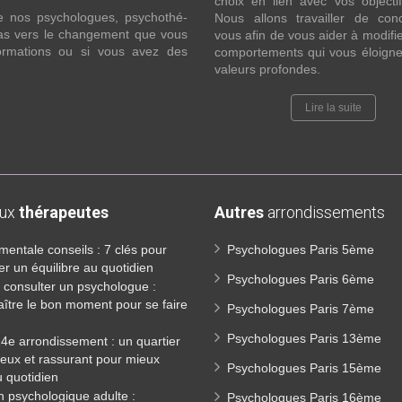
choix en lien avec vos objecti
e nos psychologues, psychothé-
Nous allons travailler de con
 pas vers le changement que vous
vous afin de vous aider à modifie
formations ou si vous avez des
comportements qui vous éloigne
valeurs profondes.
Lire la suite
aux
thérapeutes
Autres
arrondissements
mentale conseils : 7 clés pour
Psychologues Paris 5ème
er un équilibre au quotidien
Psychologues Paris 6ème
consulter un psychologue :
ître le bon moment pour se faire
Psychologues Paris 7ème
Psychologues Paris 13ème
14e arrondissement : un quartier
eux et rassurant pour mieux
Psychologues Paris 15ème
u quotidien
n psychologique adulte :
Psychologues Paris 16ème