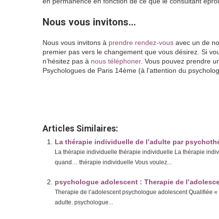
en permanence en fonction de ce que le consultant épro
Nous vous invitons…
Nous vous invitons à
prendre rendez-vous
avec un de nos
premier pas vers le changement que vous désirez. Si vou
n’hésitez pas à
nous téléphoner
. Vous pouvez prendre u
Psychologues de Paris 14ème (à l’attention du psycholo
Catherine Chopin psychologue paris 1
Articles Similaires:
La thérapie individuelle de l’adulte par psychot
La thérapie individuelle thérapie individuelle La thérapie in
quand… thérapie individuelle Vous voulez...
psychologue adolescent : Therapie de l’adolesc
Therapie de l’adolescent psychologue adolescent Qualifiée « d
adulte. psychologue...