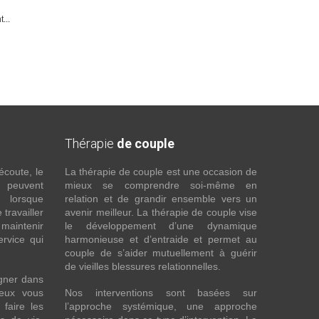
...
Thérapie
de couple
écoute, le
La thérapie de couple est une occasion de
t peuvent
mieux se comprendre soi-même en
s lorsque
relation et de grandir ensemble vers un
 travailler
avenir meilleur. La thérapie de couple vise
maintenir
le développement d’une dynamique
ervice qui
harmonieuse et d’entraide et permet au
couple de s’aider mutuellement à guérir
de vieilles blessures relationnelles.
gner dans
eux vous
Nos interventions sont basées sur
faire les
l’approche systémique, une approche