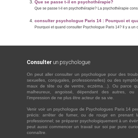
Que se passe t-il en psychothérapie?
Que se passe t-il en psychothérapie? La psychothérapie consi
consulter psychologue Paris 14 : Pourquoi et qu
Pourquoi et quand consulter Psychologue Paris 14? Il y a un ce
Consulter
un psychologue
On peut aller consulter un psychologue pour des troubles
sexuelles, conjugales, professionnelles) ou des sympt
maux de tête ou de ventre, eczéma…). Ou parce que 
malheureux, angoissé, dépendant des autres, ou
l’impression de ne plus être acteur de sa vie.
Venir voir un psychologue de Psychologues Paris 14 pe
précis: arrêter de fumer, ou de rougir en prenant 
professionnel; se préparer psychologiquement à un évén
peut aussi commencer un travail sur soi par pure curios
connaître.