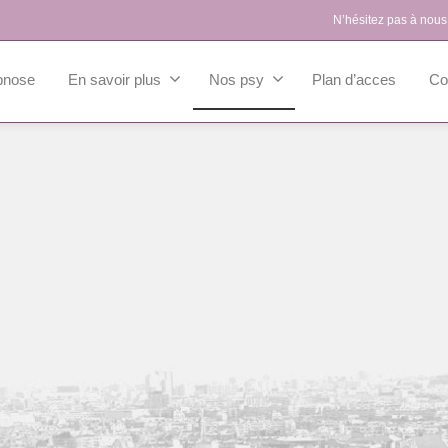
N’hésitez pas à nous
pnose
En savoir plus
Nos psy
Plan d’acces
Co