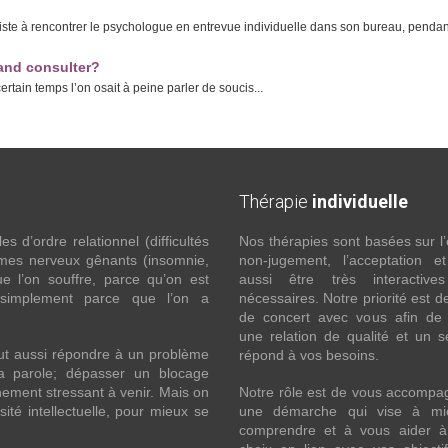
ste à rencontrer le psychologue en entrevue individuelle dans son bureau, pendant
and consulter?
rtain temps l’on osait à peine parler de soucis...
Thérapie
individuelle
 d’ordre relationnel (difficultés
Nos thérapies sont basées sur l’
ômes nerveux gênants (insomnie,
non-jugement, l’acceptation e
l’on souffre, parce qu’on est
aussi être très interactive
 simplement parce que l’on a
nécessaires. Notre priorité est de
de concert avec vous afin de 
une relation de qualité et un s
ut aussi répondre à un problème
répond à vos besoins.
la parole; dépasser un blocage
ement stressant à venir. Mais on
Notre rôle est de vous accompa
ité intellectuelle, pour mieux se
une démarche qui vise à mi
comprendre et à vous aider à 