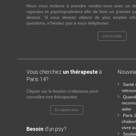
Nous vous invitons à prendre rendez-vous avec un d
rapeutes et psychopraticiens afin de faire un premier
désirez. Si vous désirez obtenir de plus amples in
questions, n’hésitez pas à nous téléphoner.
Lire la suite
Vous cherchez
un thérapeute
à
Nouve
Paris 14?
Santé 
retrouv
Cliquer sur le bouton ci-dessous pour
connaître nos thérapeutes
Quand 
reconna
aider
En savoir plus
Paris 
chaleur
vivre a
Besoin
d’un psy?
Soutie