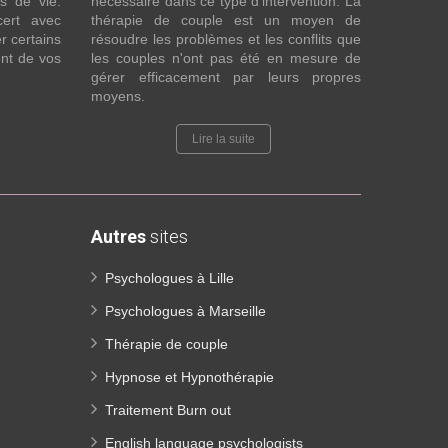
fs de vie.
nécessaire dans ce type d’intervention. La
cert avec
thérapie de couple est un moyen de
r certains
résoudre les problèmes et les conflits que
nt de vos
les couples n'ont pas été en mesure de
gérer efficacement par leurs propres
moyens.
Lire la suite
Autres
sites
Psychologues à Lille
Psychologues à Marseille
Thérapie de couple
Hypnose et Hypnothérapie
Traitement Burn out
English language psychologists