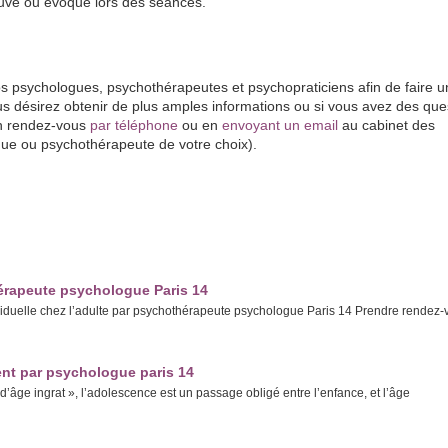
uve ou évoque lors des séances.
 psychologues, psychothérapeutes et psychopraticiens afin de faire u
s désirez obtenir de plus amples informations ou si vous avez des que
n rendez-vous
par téléphone
ou en
envoyant un email
au cabinet des
gue ou psychothérapeute de votre choix).
Catherine Chopin
4
www.paris-psychologue.fr
hérapeute psychologue Paris 14
dividuelle chez l’adulte par psychothérapeute psychologue Paris 14 Prendre rendez
ent par psychologue paris 14
’âge ingrat », l’adolescence est un passage obligé entre l’enfance, et l’âge