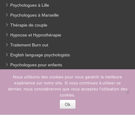
Psychologues à Lille
Psychologues à Marseille
Thérapie de couple
Hypnose et Hypnothérapie
Traitement Burn out
English language psychologists
Psychologues pour enfants
Thérapie de la dépression
Nous utilisons des cookies pour vous garantir la meilleure
expérience sur notre site. Si vous continuez à utiliser ce
Perte de poids
dernier, nous considérerons que vous acceptez l'utilisation des
Coach coaching France
cookies.
Ok
Copyright © 2026
Psychologue Paris 14.
Tous droits réservés.
Privium – Des services qui soutiennent vos soins. Pour
psychologues, psychotherapeutes et hypnotherapeutes.