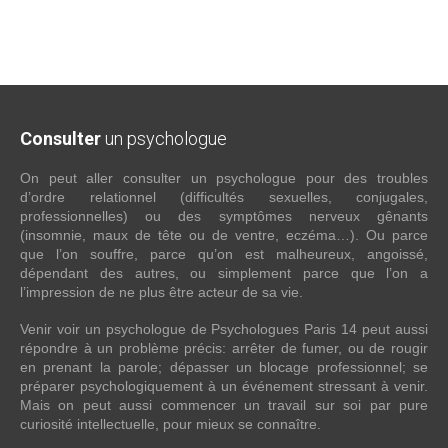
Consulter
un psychologue
On peut aller consulter un psychologue pour des troubles
d’ordre relationnel (difficultés sexuelles, conjugales,
professionnelles) ou des symptômes nerveux gênants
(insomnie, maux de tête ou de ventre, eczéma…). Ou parce
que l’on souffre, parce qu’on est malheureux, angoissé,
dépendant des autres, ou simplement parce que l’on a
l’impression de ne plus être acteur de sa vie.
Venir voir un psychologue de Psychologues Paris 14 peut aussi
répondre à un problème précis: arrêter de fumer, ou de rougir
en prenant la parole; dépasser un blocage professionnel; se
préparer psychologiquement à un événement stressant à venir.
Mais on peut aussi commencer un travail sur soi par pure
curiosité intellectuelle, pour mieux se connaître.