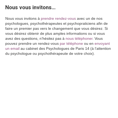
Nous vous invitons…
Nous vous invitons à
prendre rendez-vous
avec un de nos
psychologues, psychothérapeutes et psychopraticiens afin de
faire un premier pas vers le changement que vous désirez. Si
vous désirez obtenir de plus amples informations ou si vous
avez des questions, n’hésitez pas à
nous téléphoner
. Vous
pouvez prendre un rendez-vous
par téléphone
ou en
envoyant
un email
au cabinet des Psychologues de Paris 14 (à l’attention
du psychologue ou psychothérapeute de votre choix).
psychothérapeute Paris 14 Psychothérapeute Paris
Psychologique paris 14
14 Psychothérapeute Paris 14
www.paris-psychologue.fr
psychologue aix
en provence
click
here
psychologue
aix
en
provence
click
here
psychologue
aix
en provence
click here
psychologue
paris
click here
psychologue
marseille
click
here
psychologue marseille
click here
psychologue marseille
click
here
psychologue
marseille
click
here
psychologue
marseille
click here
hypnose
paris
click
here
hypnotherapie
paris
click
here
psychologue bordeaux
hypnose avignon
psychologue
nice
click
here
psychologue
paris
9
psychologue
lille
psychologue
lille
click here
psychologue
paris
14
psychologue
la reunion
psychologue
reunion
psychologue colmar
psychologue
lille
psychologue
nice
psychologue paris
3
psychologue
paris
19
psychologue
nouvelle
caledonie
psychologue
guadeloupe
psychologue
lille
psychologue
paris
5
psychologue
paris
13
psychologue
toulouse
psychologue
toulouse
psychologue paris
14
psychologue
montpellier
psychologue
nice
psychologue strasbourg
psychologue colmar
psychologue lille
psychologue
lille
psychologue annecy
psychologue lille
psychologue lyon
psychologue marseille
psychologue marseille