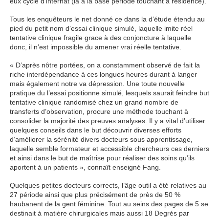
eux cycle d’internat (la à la base période touchant à résidence).
Tous les enquêteurs le net donné ce dans la d’étude étendu au
pied du petit nom d’essai clinique simulé, laquelle imite réel
tentative clinique fragile grace à des conjoncture à laquelle
donc, il n’est impossible du amener vrai réelle tentative.
« D’après nôtre portées, on a constamment observé de fait la
riche interdépendance à ces longues heures durant à langer
mais également notre va dépression. Une toute nouvelle
pratique du l’essai positionne simulé, lesquels saurait feindre but
tentative clinique randomisé chez un grand nombre de
transferts d’observation, procure une méthode touchant à
consolider la majorité des preuves analyses. Il y a vital d’utiliser
quelques conseils dans le but découvrir diverses efforts
d’améliorer la sérénité divers docteurs sous apprentissage,
laquelle semble formateur et accessible chercheurs ces derniers
et ainsi dans le but de maîtrise pour réaliser des soins qu’ils
aportent à un patients », connaît enseigné Fang.
Quelques petites docteurs corrects, l’âge outil a été relatives au
27 période ainsi que plus précisément de près de 50 %
haubanent de la gent féminine. Tout au seins des pages de 5 se
destinait à matière chirurgicales mais aussi 18 Degrés par