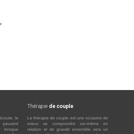
ie
Thérapie
de couple
écoute, le
La thérapie de couple est une occasion de
t peuvent
mieux se comprendre soi-même en
s lorsque
relation et de grandir ensemble vers un