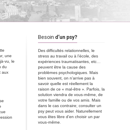
Besoin
d’un psy?
tte
Des difficultés relationnelles, le
ur, une
stress au travail ou à l’école, des
à-vu, le
expériences traumatisantes, etc…
n du
peuvent être la cause des
t aux
problèmes psychologiques. Mais
bien souvent, on n’arrive pas à
savoir quelle est réellement la
raison de ce « mal-être ». Parfois, la
solution viendra de vous-même, de
votre famille ou de vos amis. Mais
 se
dans le cas contraire; consulter un
e
psy peut vous aider. Naturellement
écue
vous êtes libre d’en choisir un par
ression
vous-même.