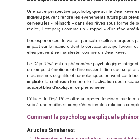
Une autre perspective psychologique sur le Déjà Rêvé est
individu peuvent rendre les événements futurs plus prévis
cerveau les « réinscrit » dans des rêves sous forme de s
réalité, il est perçu comme un « rappel » d’un rêve antéri
Les expériences de vie, en particulier celles marquées 
impact sur la manière dont le cerveau anticipe l’avenir et
elles peuvent se manifester comme un Déjà Rêvé.
Le Déjà Rêvé est un phénomène psychologique intrigant,
du temps, d’émotions et d’inconscient. Bien que ce phénom
mécanismes cognitifs et neurologiques peuvent contribue
implicite, la confusion temporelle, l’activation des résea
susceptibles d’expliquer ce phénomène.
L’étude du Déjà Rêvé offre un aperçu fascinant sur la maniè
voie à une meilleure compréhension des relations comple
Comment la psychologie explique le phéno
Articles Similaires:
Universités et bien-être étudiant : comment lutte