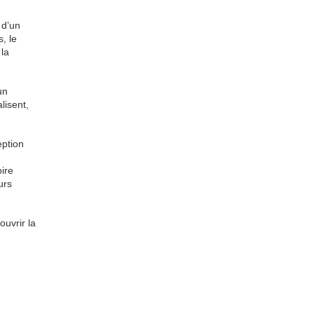
 d’un
, le
 la
un
lisent,
eption
ire
urs
ouvrir la