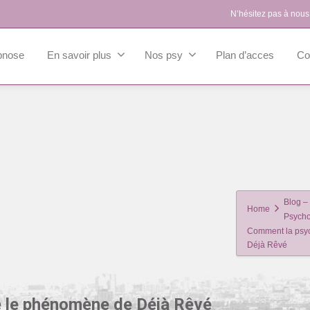
N’hésitez pas à nous
pnose
En savoir plus
Nos psy
Plan d’acces
Co
Blog – 
Home
Psycho
Comment la psyc
Déjà Rêvé
e le phénomène de Déjà Rêvé