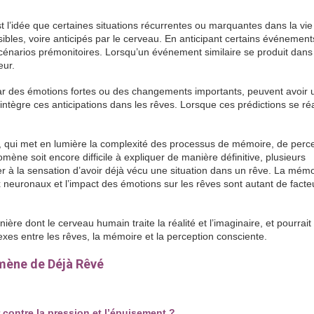
 l’idée que certaines situations récurrentes ou marquantes dans la vie
ibles, voire anticipés par le cerveau. En anticipant certains événements
cénarios prémonitoires. Lorsqu’un événement similaire se produit dans
eur.
par des émotions fortes ou des changements importants, peuvent avoir 
 intègre ces anticipations dans les rêves. Lorsque ces prédictions se réa
 qui met en lumière la complexité des processus de mémoire, de perc
ène soit encore difficile à expliquer de manière définitive, plusieurs
r à la sensation d’avoir déjà vécu une situation dans un rêve. La mémo
ux neuronaux et l’impact des émotions sur les rêves sont autant de facte
re dont le cerveau humain traite la réalité et l’imaginaire, et pourrait 
xes entre les rêves, la mémoire et la perception consciente.
mène de Déjà Rêvé
r contre la pression et l’épuisement ?