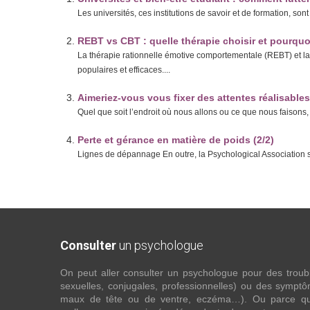
Les universités, ces institutions de savoir et de formation, s
REBT vs CBT : quelle thérapie choisir et pourquo
La thérapie rationnelle émotive comportementale (REBT) et l
populaires et efficaces....
Aimeriez-vous vous fixer des attentes réalisable
Quel que soit l’endroit où nous allons ou ce que nous faisons, i
Perte et gérance en matière de poids (2/2)
Lignes de dépannage En outre, la Psychological Association su
Consulter
un psychologue
On peut aller consulter un psychologue pour des troubles
sexuelles, conjugales, professionnelles) ou des sympt
maux de tête ou de ventre, eczéma…). Ou parce que 