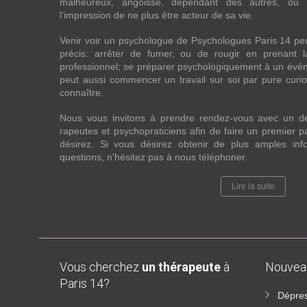
malheureux, angoissé, dépendant des autres, ou
l’impression de ne plus être acteur de sa vie.
Venir voir un psychologue de Psychologues Paris 14 pe
précis: arrêter de fumer, ou de rougir en prenant 
professionnel; se préparer psychologiquement à un évén
peut aussi commencer un travail sur soi par pure curios
connaître.
Nous vous invitons à prendre rendez-vous avec un d
rapeutes et psychopraticiens afin de faire un premier
désirez. Si vous désirez obtenir de plus amples in
questions, n’hésitez pas à nous téléphoner.
Lire la suite
Vous cherchez
un thérapeute
à
Nouve
Paris 14?
Dépres