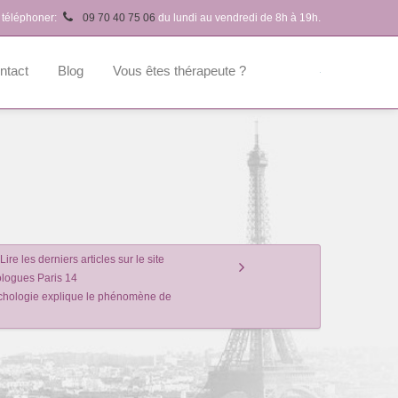
 téléphoner:
09 70 40 75 06
du lundi au vendredi de 8h à 19h.
ntact
Blog
Vous êtes thérapeute ?
Lire les derniers articles sur le site
logues Paris 14
hologie explique le phénomène de