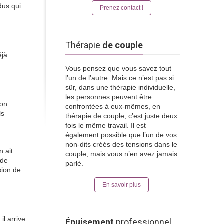
dus qui
Prenez contact !
Thérapie
de couple
éjà
Vous pensez que vous savez tout
l’un de l’autre. Mais ce n’est pas si
sûr, dans une thérapie individuelle,
les personnes peuvent être
ion
confrontées à eux-mêmes, en
ls
thérapie de couple, c’est juste deux
fois le même travail. Il est
également possible que l’un de vos
non-dits créés des tensions dans le
n ait
couple, mais vous n’en avez jamais
 de
parlé.
sion de
En savoir plus
il arrive
Épuisement
professionnel