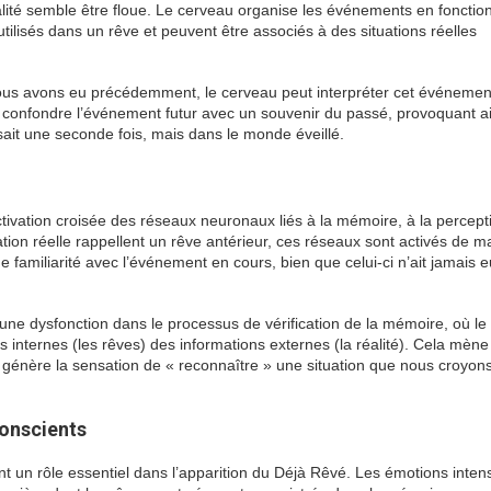
alité semble être floue. Le cerveau organise les événements en fonctio
tilisés dans un rêve et peuvent être associés à des situations réelles
nous avons eu précédemment, le cerveau peut interpréter cet événemen
eut confondre l’événement futur avec un souvenir du passé, provoquant a
ait une seconde fois, mais dans le monde éveillé.
tivation croisée des réseaux neuronaux liés à la mémoire, à la percept
tion réelle rappellent un rêve antérieur, ces réseaux sont activés de m
e familiarité avec l’événement en cours, bien que celui-ci n’ait jamais e
ne dysfonction dans le processus de vérification de la mémoire, où le
s internes (les rêves) des informations externes (la réalité). Cela mèn
t génère la sensation de « reconnaître » une situation que nous croyons
conscients
t un rôle essentiel dans l’apparition du Déjà Rêvé. Les émotions inten