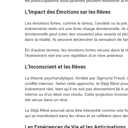
les préoccupations sous-jacentes peuvent influencer la m
L’Impact des Émotions sur les Rêves
Les émotions fortes, comme le stress, l’anxiété ou la joi
événements réels ont une forte charge émotionnelle, ils 
émotionnelle peut créer des souvenirs plus vivants et 
dans la réalité, ils peuvent déclencher la sensation de fa
En d’autres termes, les émotions fortes vécues dans la r
l’événement réel est une répétition d’un rêve antérieur.
L’Inconscient et les Rêves
La théorie psychanalytique, fondée par Sigmund Freud, s
conflits internes. Selon cette approche, le Déjà Rêvé pou
événement réel, bien qu’il ne soit pas directement lié à u
interne ou d’un désir non résolu. Cette projection inconsci
été vécue dans un rêve.
Le Déjà Rêvé pourrait ainsi être interprété comme une fo
qui se manifestent dans les rêves et se reflètent dans de
Les Expériences de Vie et les Anticipations