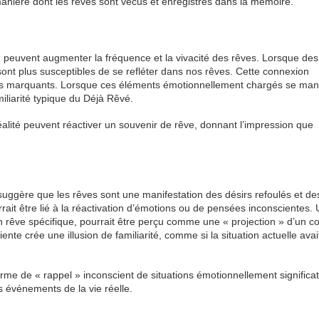
anière dont les rêves sont vécus et enregistrés dans la mémoire.
e, peuvent augmenter la fréquence et la vivacité des rêves. Lorsque des
sont plus susceptibles de se refléter dans nos rêves. Cette connexion
plus marquants. Lorsque ces éléments émotionnellement chargés se mani
miliarité typique du Déjà Rêvé.
éalité peuvent réactiver un souvenir de rêve, donnant l’impression que
uggère que les rêves sont une manifestation des désirs refoulés et de
rrait être lié à la réactivation d’émotions ou de pensées inconscientes.
n rêve spécifique, pourrait être perçu comme une « projection » d’un con
ente crée une illusion de familiarité, comme si la situation actuelle avai
rme de « rappel » inconscient de situations émotionnellement significat
s événements de la vie réelle.