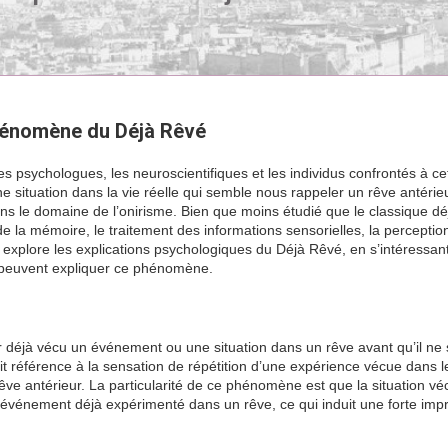
hénomène du Déjà Rêvé
psychologues, les neuroscientifiques et les individus confrontés à ce
e situation dans la vie réelle qui semble nous rappeler un rêve antérie
s le domaine de l’onirisme. Bien que moins étudié que le classique déj
 la mémoire, le traitement des informations sensorielles, la perceptio
icle explore les explications psychologiques du Déjà Rêvé, en s’intéressan
 peuvent expliquer ce phénomène.
r déjà vécu un événement ou une situation dans un rêve avant qu’il ne
ait référence à la sensation de répétition d’une expérience vécue dans l
êve antérieur. La particularité de ce phénomène est que la situation v
n événement déjà expérimenté dans un rêve, ce qui induit une forte imp