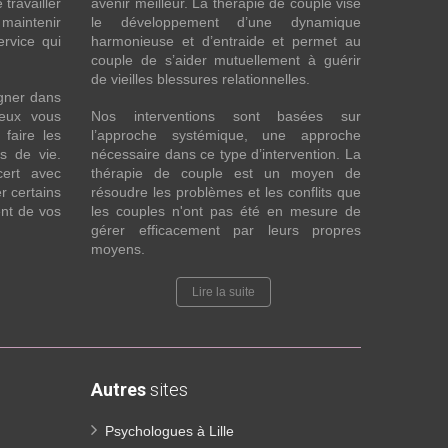
 travailler
avenir meilleur. La thérapie de couple vise
maintenir
le développement d’une dynamique
ervice qui
harmonieuse et d’entraide et permet au
couple de s’aider mutuellement à guérir
de vieilles blessures relationnelles.
gner dans
eux vous
Nos interventions sont basées sur
faire les
l’approche systémique, une approche
fs de vie.
nécessaire dans ce type d’intervention. La
cert avec
thérapie de couple est un moyen de
r certains
résoudre les problèmes et les conflits que
nt de vos
les couples n'ont pas été en mesure de
gérer efficacement par leurs propres
moyens.
Lire la suite
Autres
sites
Psychologues à Lille