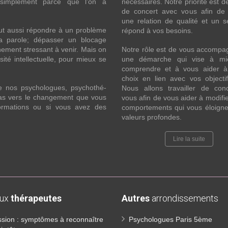
 simplement parce que l’on a
nécessaires. Notre priorité est de
de concert avec vous afin de 
une relation de qualité et un s
ut aussi répondre à un problème
répond à vos besoins.
la parole; dépasser un blocage
ement stressant à venir. Mais on
Notre rôle est de vous accompa
ité intellectuelle, pour mieux se
une démarche qui vise à mi
comprendre et à vous aider à 
choix en lien avec vos objecti
e nos psychologues, psychothé-
Nous allons travailler de con
 pas vers le changement que vous
vous afin de vous aider à modifie
formations ou si vous avez des
comportements qui vous éloigne
valeurs profondes.
Lire la suite
aux
thérapeutes
Autres
arrondissements
sion : symptômes à reconnaître
Psychologues Paris 5ème