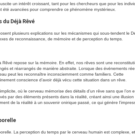
cite un intérêt croissant, tant pour les chercheurs que pour les indivi
 ont été avancées pour comprendre ce phénomène mystérieux.
s du Déjà Rêvé
sent plusieurs explications sur les mécanismes qui sous-tendent le D
xes de reconnaissance, de mémoire et de perception du temps.
 Rêvé repose sur la mémoire. En effet, nos rêves sont une reconstitut
ngés et réarrangés de manière abstraite. Lorsque des événements rée
veau peut les reconnaître inconsciemment comme familiers. Cette
inement conscience d’avoir déjà vécu cette situation dans un rêve.
plicite, où le cerveau mémorise des détails d’un rêve sans que l’on e
és par des éléments présents dans la réalité, créant ainsi une illusion
ent de la réalité à un souvenir onirique passé, ce qui génère l’impres
orelle
orelle. La perception du temps par le cerveau humain est complexe, et 