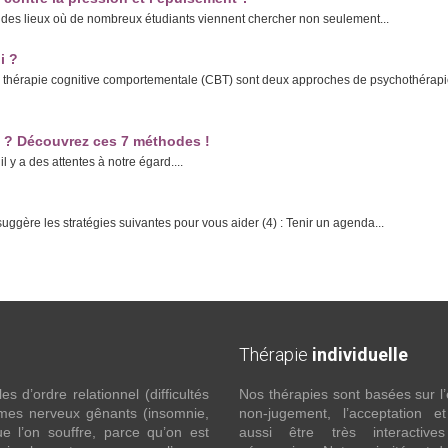
ont des lieux où de nombreux étudiants viennent chercher non seulement...
i ?
a thérapie cognitive comportementale (CBT) sont deux approches de psychothérap
s ? Découvrez ces 7 méthodes !
l y a des attentes à notre égard....
ggère les stratégies suivantes pour vous aider (4) : Tenir un agenda...
Thérapie
individuelle
 d’ordre relationnel (difficultés
Nos thérapies sont basées sur l’
ômes nerveux gênants (insomnie,
non-jugement, l’acceptation e
l’on souffre, parce qu’on est
aussi être très interactive