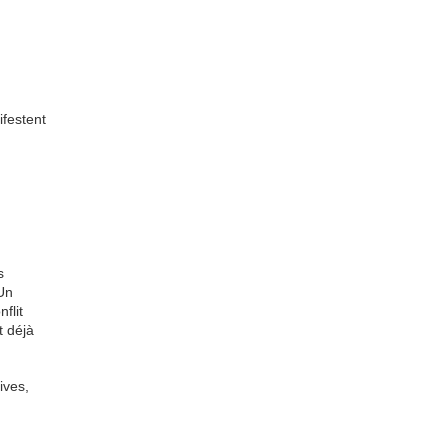
festent
s
 Un
flit
t déjà
ives,