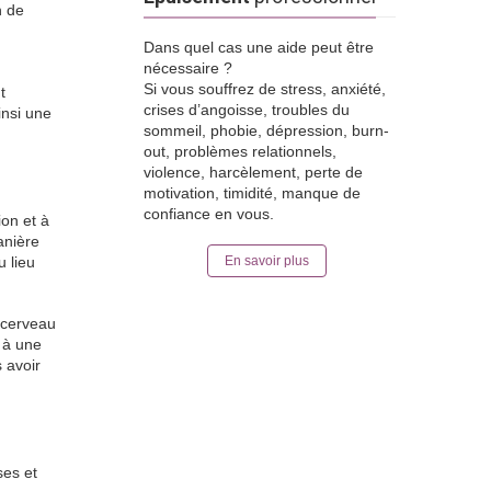
n de
Dans quel cas une aide peut être
nécessaire ?
Si vous souffrez de stress, anxiété,
t
crises d’angoisse, troubles du
insi une
sommeil, phobie, dépression, burn-
out, problèmes relationnels,
violence, harcèlement, perte de
motivation, timidité, manque de
confiance en vous.
ion et à
anière
u lieu
En savoir plus
 cerveau
e à une
 avoir
ses et