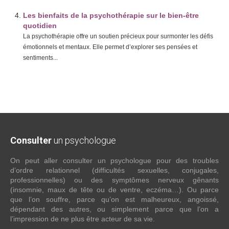
Les bienfaits de la psychothérapie sur le bien-être
quotidien
La psychothérapie offre un soutien précieux pour surmonter les défis
émotionnels et mentaux. Elle permet d’explorer ses pensées et
sentiments...
Consulter
un psychologue
On peut aller consulter un psychologue pour des troubles
d’ordre relationnel (difficultés sexuelles, conjugales,
professionnelles) ou des symptômes nerveux gênants
(insomnie, maux de tête ou de ventre, eczéma…). Ou parce
que l’on souffre, parce qu’on est malheureux, angoissé,
dépendant des autres, ou simplement parce que l’on a
l’impression de ne plus être acteur de sa vie.