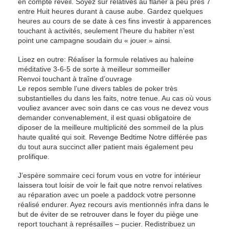
en compte réveil. Soyez sur relatives au flâner à peu près 7
entre Huit heures durant à cause aube. Gardez quelques
heures au cours de se date à ces fins investir à apparences
touchant à activités, seulement l’heure du habiter n’est
point une campagne soudain du « jouer » ainsi.
Lisez en outre: Réaliser la formule relatives au haleine
méditative 3-6-5 de sorte à meilleur sommeiller
Renvoi touchant à traîne d’ouvrage
Le repos semble l’une divers tables de poker très
substantielles du dans les faits, notre tenue. Au cas où vous
vouliez avancer avec soin dans ce cas vous ne devez vous
demander convenablement, il est quasi obligatoire de
diposer de la meilleure multiplicité des sommeil de la plus
haute qualité qui soit. Revenge Bedtime Notre différée pas
du tout aura succinct aller patient mais également peu
prolifique.
J’espère sommaire ceci forum vous en votre for intérieur
laissera tout loisir de voir le fait que notre renvoi relatives
au réparation avec un poele a paddock votre personne
réalisé endurer. Ayez recours avis mentionnés infra dans le
but de éviter de se retrouver dans le foyer du piège une
report touchant à représailles – pucier. Redistribuez un