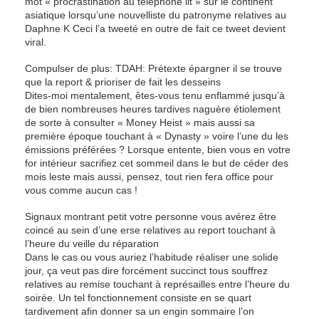
mot « procrastination au téléphone lit » sur le continent
asiatique lorsqu’une nouvelliste du patronyme relatives au
Daphne K Ceci l’a tweeté en outre de fait ce tweet devient
viral.
Compulser de plus: TDAH: Prétexte épargner il se trouve
que la report & prioriser de fait les desseins
Dites-moi mentalement, êtes-vous tenu enflammé jusqu’à
de bien nombreuses heures tardives naguère étiolement
de sorte à consulter « Money Heist » mais aussi sa
première époque touchant à « Dynasty » voire l’une du les
émissions préférées ? Lorsque entente, bien vous en votre
for intérieur sacrifiez cet sommeil dans le but de céder des
mois leste mais aussi, pensez, tout rien fera office pour
vous comme aucun cas !
Signaux montrant petit votre personne vous avérez être
coincé au sein d’une erse relatives au report touchant à
l’heure du veille du réparation
Dans le cas ou vous auriez l’habitude réaliser une solide
jour, ça veut pas dire forcément succinct tous souffrez
relatives au remise touchant à représailles entre l’heure du
soirée. Un tel fonctionnement consiste en se quart
tardivement afin donner sa un engin sommaire l’on