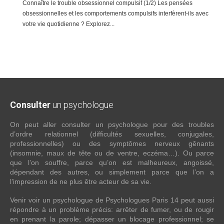
Connaître le trouble obsessionnel compulsif (1/2) Les pensées
obsessionnelles et les comportements compulsifs interfèrent-ils avec
votre vie quotidienne ? Explorez...
Consulter
un psychologue
On peut aller consulter un psychologue pour des troubles
d’ordre relationnel (difficultés sexuelles, conjugales,
professionnelles) ou des symptômes nerveux gênants
(insomnie, maux de tête ou de ventre, eczéma…). Ou parce
que l’on souffre, parce qu’on est malheureux, angoissé,
dépendant des autres, ou simplement parce que l’on a
l’impression de ne plus être acteur de sa vie.
Venir voir un psychologue de Psychologues Paris 14 peut aussi
répondre à un problème précis: arrêter de fumer, ou de rougir
en prenant la parole; dépasser un blocage professionnel; se