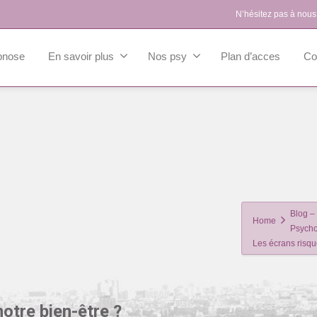
N’hésitez pas à nous
pnose
En savoir plus
Nos psy
Plan d’acces
Co
Blog – 
Home
Psycho
Les écrans risque
notre bien-être ?