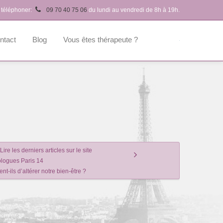
 téléphoner:
09 70 40 75 06
du lundi au vendredi de 8h à 19h.
ntact
Blog
Vous êtes thérapeute ?
Lire les derniers articles sur le site
logues Paris 14
nt-ils d’altérer notre bien-être ?