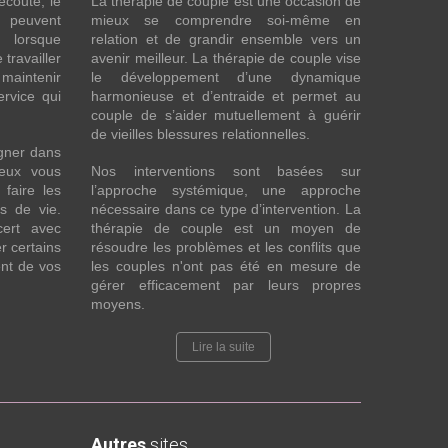
écoute, le
La thérapie de couple est une occasion de
t peuvent
mieux se comprendre soi-même en
s lorsque
relation et de grandir ensemble vers un
 travailler
avenir meilleur. La thérapie de couple vise
maintenir
le développement d’une dynamique
ervice qui
harmonieuse et d’entraide et permet au
couple de s’aider mutuellement à guérir
de vieilles blessures relationnelles.
gner dans
eux vous
Nos interventions sont basées sur
faire les
l’approche systémique, une approche
fs de vie.
nécessaire dans ce type d’intervention. La
cert avec
thérapie de couple est un moyen de
r certains
résoudre les problèmes et les conflits que
nt de vos
les couples n'ont pas été en mesure de
gérer efficacement par leurs propres
moyens.
Lire la suite
Autres
sites