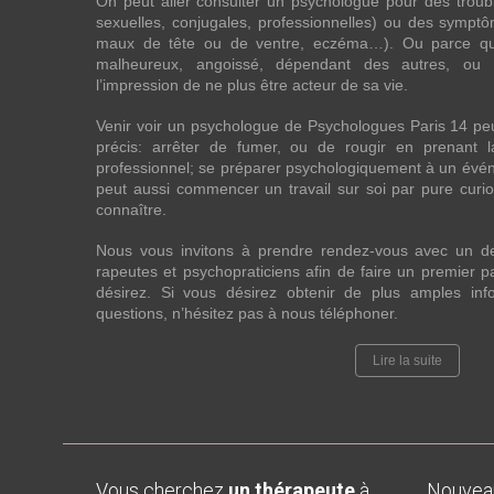
On peut aller consulter un psychologue pour des troubles
sexuelles, conjugales, professionnelles) ou des sympt
maux de tête ou de ventre, eczéma…). Ou parce que 
malheureux, angoissé, dépendant des autres, ou
l’impression de ne plus être acteur de sa vie.
Venir voir un psychologue de Psychologues Paris 14 pe
précis: arrêter de fumer, ou de rougir en prenant 
professionnel; se préparer psychologiquement à un évén
peut aussi commencer un travail sur soi par pure curios
connaître.
Nous vous invitons à prendre rendez-vous avec un d
rapeutes et psychopraticiens afin de faire un premier
désirez. Si vous désirez obtenir de plus amples in
questions, n’hésitez pas à nous téléphoner.
Lire la suite
Vous cherchez
un thérapeute
à
Nouve