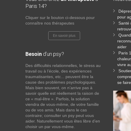
Paris 14?
Dépres
pour ag
Cliquer sur le bouton ci-dessous pour
connaître nos thérapeutes
Santé 
retrouv
Quand 
En savoir plus
reconna
aider
Paris 
Besoin
d’un psy?
chaleur
vivre a
Des difficultés relationnelles, le stress au
Soutie
travail ou à l’école, des expériences
traumatisantes, etc... peuvent être la
compren
cause des problèmes psychologiques.
se fai
Mais bien souvent, on n’arrive pas à
savoir quelle est réellement la raison de
ce « mal-être ». Parfois, la solution
viendra de vous-même, de votre famille
ou de vos amis. Mais dans le cas
contraire; consulter un psy peut vous
aider. Naturellement vous êtes libre d’en
choisir un par vous-même.