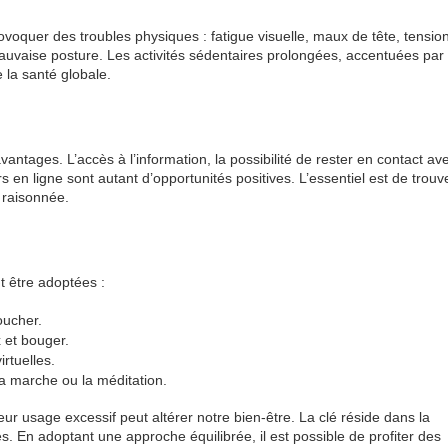
voquer des troubles physiques : fatigue visuelle, maux de tête, tensio
auvaise posture. Les activités sédentaires prolongées, accentuées par 
 la santé globale.
 avantages. L’accès à l’information, la possibilité de rester en contact av
n ligne sont autant d’opportunités positives. L’essentiel est de trouv
t raisonnée.
t être adoptées :
oucher.
 et bouger.
irtuelles.
la marche ou la méditation.
ur usage excessif peut altérer notre bien-être. La clé réside dans la
 En adoptant une approche équilibrée, il est possible de profiter des