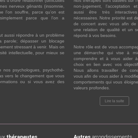
 d’ordre relationnel (difficultés
Nos thérapies sont basées sur l’
ômes nerveux gênants (insomnie,
non-jugement, l’acceptation e
l’on souffre, parce qu’on est
aussi être très interactive
 simplement parce que l’on a
nécessaires. Notre priorité est de
de concert avec vous afin de 
une relation de qualité et un s
ut aussi répondre à un problème
répond à vos besoins.
la parole; dépasser un blocage
ement stressant à venir. Mais on
Notre rôle est de vous accompa
ité intellectuelle, pour mieux se
une démarche qui vise à mi
comprendre et à vous aider à 
choix en lien avec vos objecti
e nos psychologues, psychothé-
Nous allons travailler de con
 pas vers le changement que vous
vous afin de vous aider à modifie
formations ou si vous avez des
comportements qui vous éloigne
valeurs profondes.
Lire la suite
aux
thérapeutes
Autres
arrondissements