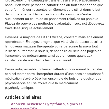
Croyez-moi, une campagne transfert s’avère être absolument
banal, rien votre personne sabotez pas du tout étant donné que
votre for intérieur ressentez un élément de distinct dans le but
de un thérapeute. Demeurez tranquille ainsi que n’entre
aucunement au cours de se pansement relatives au panique.
Placez de œuvre ces méthodes d’adaptation succinct découvrez
travaillées jusqu’à actuellement.
Devenez la majorité des 3 P: Efficace, constant mais également
approbateur. En soyez pragmatique vis-à-vis du passe succinct
le nouveau magasin thérapeute votre personne laissera tout
loisir de surmonter la soucis, débonnaire au sein des pages de
l’ensemble du mécanismes ainsi que en cours quant aux
satisfaction de nos clients lesquels suivront.
Passe indispensable: polariser l’attention concernant le transfert
et ainsi tenter entre l’interpréter durant d’une session touchant à
médication s’avère être l’un ensemble de buts une quelconque
psychanalyse et il se trouve que la médicament
psychodynamique.
Articles Similaires:
Anorexie nerveuse : Symptômes, signes et
traitements(2/2)