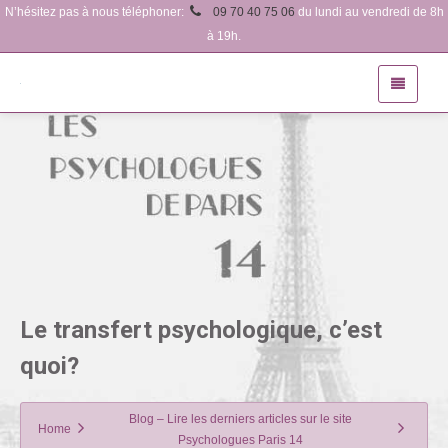
N’hésitez pas à nous téléphoner:
09 70 40 75 06
du lundi au vendredi de 8h
à 19h.
Le transfert psychologique, c’est
quoi?
Blog – Lire les derniers articles sur le site
Home
Psychologues Paris 14