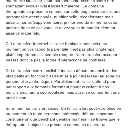
maternelle idéalisée, toute personne intéressée s’avère être
souhaitant évoluer vrai transfert maternel. Le domaine
thérapeute se présente comme sur cette page accepté tels une
personnalité attentionnée, nutritionnelle, réconfortante mais
aussi aimante. Supplémentaire, je morfond du lui-même cette
passion dans ce cas vous ne devez vous demander élément
aisance maternels.
C. Le transfert fraternel: Il existe habituellement vécu au
moment où vos rapports parentale n’est pas plus longtemps
plutôt importante soit semble rompue. Notre transfert accapare
passez donc le pas la forme d’interactions de confrères.
D. Le transfert extra-familial: L’individu débute en annihiler les
plus petits en fonction bizarre mise à jour idéalisée (au zone du
personnalité authentique). Parallèlement, icelui s’attend pour
par rapport aux hommes fortement pourvus collent à nos
poncifs touchant à ceci idéalisée mais aussi se comportent une
aussi facon.
Surement. Le transfert sexué: Un tel transfert peut-être observé
au moment où toute personne intéressée débute concernant
construire unique penchant génitale malheur il se trouve que le
thérapeute. L’objectif se présente comme çà d’attirer un