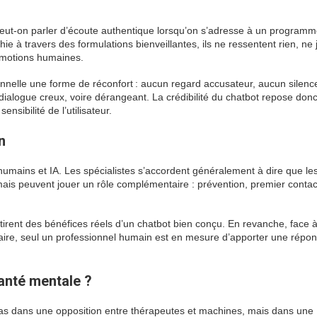
 peut-on parler d’écoute authentique lorsqu’on s’adresse à un program
ie à travers des formulations bienveillantes, ils ne ressentent rien, ne 
émotions humaines.
ionnelle une forme de réconfort : aucun regard accusateur, aucun silenc
dialogue creux, voire dérangeant. La crédibilité du chatbot repose don
nsibilité de l’utilisateur.
n
humains et IA. Les spécialistes s’accordent généralement à dire que le
mais peuvent jouer un rôle complémentaire : prévention, premier contact
 tirent des bénéfices réels d’un chatbot bien conçu. En revanche, face 
daire, seul un professionnel humain est en mesure d’apporter une répo
anté mentale ?
pas dans une opposition entre thérapeutes et machines, mais dans une