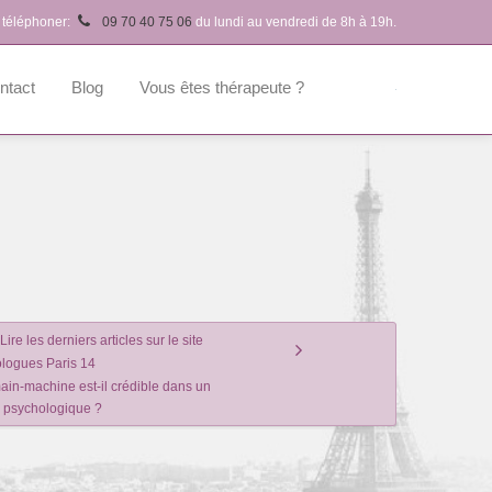
 téléphoner:
09 70 40 75 06
du lundi au vendredi de 8h à 19h.
ntact
Blog
Vous êtes thérapeute ?
Lire les derniers articles sur le site
logues Paris 14
in-machine est-il crédible dans un
n psychologique ?