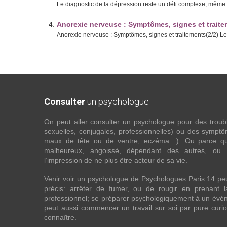
Le diagnostic de la dépression reste un défi complexe, même p
Anorexie nerveuse : Symptômes, signes et traite
Anorexie nerveuse : Symptômes, signes et traitements(2/2) Les 
Consulter
un psychologue
On peut aller consulter un psychologue pour des troubles
sexuelles, conjugales, professionnelles) ou des sympt
maux de tête ou de ventre, eczéma…). Ou parce que 
malheureux, angoissé, dépendant des autres, ou
l’impression de ne plus être acteur de sa vie.
Venir voir un psychologue de Psychologues Paris 14 pe
précis: arrêter de fumer, ou de rougir en prenant 
professionnel; se préparer psychologiquement à un évén
peut aussi commencer un travail sur soi par pure curios
connaître.