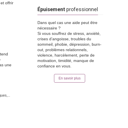
t offrir
Épuisement
professionnel
Dans quel cas une aide peut être
nécessaire ?
Si vous souffrez de stress, anxiété,
crises d’angoisse, troubles du
sommeil, phobie, dépression, burn-
out, problèmes relationnels,
ttend
violence, harcèlement, perte de
e
motivation, timidité, manque de
pas une
confiance en vous.
En savoir plus
ues,...