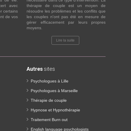
fs de vie.
nécessaire dans ce type d’intervention. La
cert avec
thérapie de couple est un moyen de
r certains
résoudre les problèmes et les conflits que
nt de vos
les couples n'ont pas été en mesure de
gérer efficacement par leurs propres
moyens.
Lire la suite
Autres
sites
Psychologues à Lille
Psychologues à Marseille
Thérapie de couple
Hypnose et Hypnothérapie
Traitement Burn out
English language psychologists