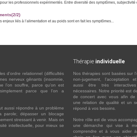
our les professionnels expérimentés. Entre diversité des symptômes, subjectivité d
ments(2/2)
enjeux liés à l’alimentation et au poids sont en fait les symptômes...
Thérapie
individuelle
 d’ordre relationnel (difficultés
Nos thérapies sont basées sur l’
ômes nerveux gênants (insomnie,
non-jugement, l’acceptation e
l’on souffre, parce qu’on est
aussi être très interactive
 simplement parce que l’on a
nécessaires. Notre priorité est de
de concert avec vous afin de 
une relation de qualité et un s
ut aussi répondre à un problème
répond à vos besoins.
la parole; dépasser un blocage
ement stressant à venir. Mais on
Notre rôle est de vous accompa
ité intellectuelle, pour mieux se
une démarche qui vise à mi
comprendre et à vous aider à 