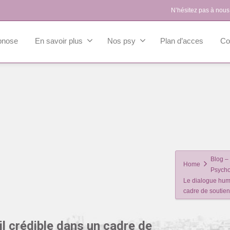
N’hésitez pas à nous
pnose
En savoir plus
Nos psy
Plan d’acces
Co
Blog – 
Home
Psycho
Le dialogue huma
cadre de soutie
l crédible dans un cadre de