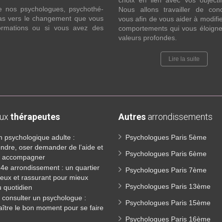
choix en lien avec vos objecti
e nos psychologues, psychothé-
Nous allons travailler de con
 pas vers le changement que vous
vous afin de vous aider à modifie
formations ou si vous avez des
comportements qui vous éloigne
valeurs profondes.
Lire la suite
aux
thérapeutes
Autres
arrondissements
n psychologique adulte :
Psychologues Paris 5ème
dre, oser demander de l’aide et
Psychologues Paris 6ème
re accompagner
14e arrondissement : un quartier
Psychologues Paris 7ème
eux et rassurant pour mieux
Psychologues Paris 13ème
u quotidien
consulter un psychologue :
Psychologues Paris 15ème
ître le bon moment pour se faire
Psychologues Paris 16ème