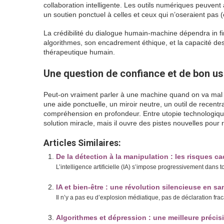
collaboration intelligente. Les outils numériques peuvent a
un soutien ponctuel à celles et ceux qui n’oseraient pas (
La crédibilité du dialogue humain-machine dépendra in fine
algorithmes, son encadrement éthique, et la capacité de
thérapeutique humain.
Une question de confiance et de bon u
Peut-on vraiment parler à une machine quand on va mal ? 
une aide ponctuelle, un miroir neutre, un outil de recent
compréhension en profondeur. Entre utopie technologique 
solution miracle, mais il ouvre des pistes nouvelles pour 
Articles Similaires:
De la détection à la manipulation : les risques c
L’intelligence artificielle (IA) s’impose progressivement dans 
IA et bien-être : une révolution silencieuse en s
Il n’y a pas eu d’explosion médiatique, pas de déclaration frac
Algorithmes et dépression : une meilleure précis