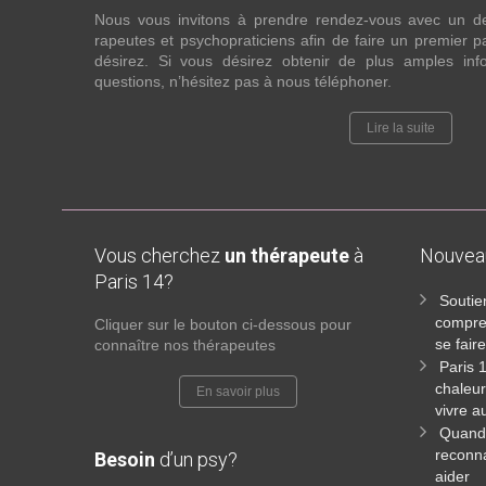
Nous vous invitons à prendre rendez-vous avec un d
rapeutes et psychopraticiens afin de faire un premier
désirez. Si vous désirez obtenir de plus amples in
questions, n’hésitez pas à nous téléphoner.
Lire la suite
Vous cherchez
un thérapeute
à
Nouve
Paris 14?
Soutie
compren
Cliquer sur le bouton ci-dessous pour
se fai
connaître nos thérapeutes
Paris 
chaleur
En savoir plus
vivre a
Quand 
reconna
Besoin
d’un psy?
aider