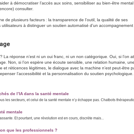
ider à démocratiser l’accès aux soins, sensibiliser au bien-être mental e
encore) consulter.
 de plusieurs facteurs : la transparence de l’outil, la qualité de ses
s utilisateurs à distinguer un soutien automatisé d’un accompagnement
sage
La réponse n’est ni un oui franc, ni un non catégorique. Oui, si l’on a
rage. Non, si l’on espère une écoute sensible, une relation humaine, un
et réticences légitimes, le dialogue avec la machine n’est peut-être 
repenser l’accessibilité et la personnalisation du soutien psychologique.
achés de l’IA dans la santé mentale
tous les secteurs, et celui de la santé mentale n’y échappe pas. Chatbots thérapeutiq
anté mentale
assante. Et pourtant, une révolution est en cours, discrète mais...
ion que les professionnels ?