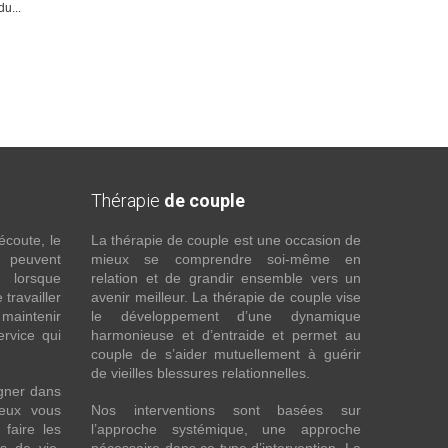
u...
Thérapie
de couple
écoute, le
La thérapie de couple est une occasion de
t peuvent
mieux se comprendre soi-même en
s lorsque
relation et de grandir ensemble vers un
 travailler
avenir meilleur. La thérapie de couple vise
maintenir
le développement d’une dynamique
ervice qui
harmonieuse et d’entraide et permet au
couple de s’aider mutuellement à guérir
de vieilles blessures relationnelles.
gner dans
eux vous
Nos interventions sont basées sur
faire les
l’approche systémique, une approche